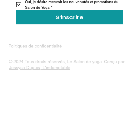
Oui, je désire recevoir les nouveautés et promotions du 
Salon de Yoga
*
S'inscrire
Politiques de confidentialité
© 2024,Tous droits réservés, Le Salon de yoga. Conçu par
Jessyca Dupuis, L'indomptable