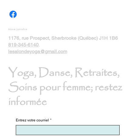
Nous joindre
1176, rue Prospect, Sherbrooke (Québec) J1H 1B6
819-345-6140
.
lesalondeyoga@gmail.com
Yoga, Danse, Retraites,
Soins pour femme; restez
informée
Entrez votre courriel
*