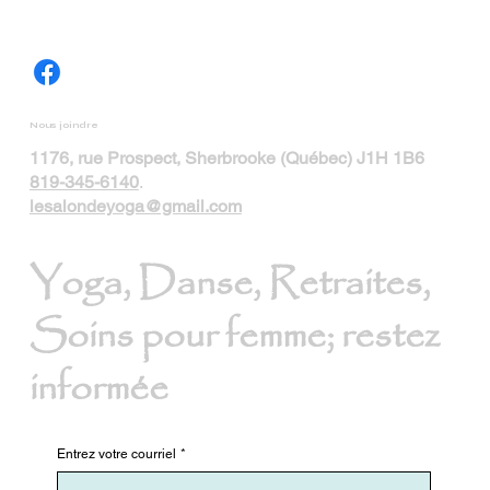
Nous joindre
1176, rue Prospect, Sherbrooke (Québec) J1H 1B6
819-345-6140
.
lesalondeyoga@gmail.com
Yoga, Danse, Retraites,
Soins pour femme; restez
informée
Entrez votre courriel
*