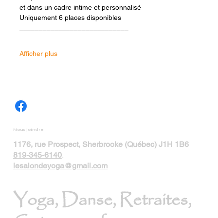
et dans un cadre intime et personnalisé
Uniquement 6 places disponibles
____________________________
Afficher plus
Nous joindre
1176, rue Prospect, Sherbrooke (Québec) J1H 1B6
819-345-6140
.
lesalondeyoga@gmail.com
Yoga, Danse, Retraites,